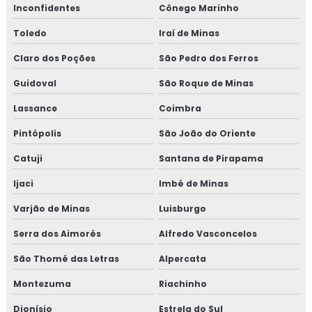
Inconfidentes
Cônego Marinho
Toledo
Iraí de Minas
Claro dos Poções
São Pedro dos Ferros
Guidoval
São Roque de Minas
Lassance
Coimbra
Pintópolis
São João do Oriente
Catuji
Santana de Pirapama
Ijaci
Imbé de Minas
Varjão de Minas
Luisburgo
Serra dos Aimorés
Alfredo Vasconcelos
São Thomé das Letras
Alpercata
Montezuma
Riachinho
Dionísio
Estrela do Sul