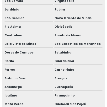
São Romão
Virginópolis
Jordânia
Rubim
São Geraldo
Novo Oriente de Minas
Rio Acima
Divisópolis
Centralina
Bonito de Minas
Bela Vista de Minas
São Sebastião do Maranhão
Dores de Campos
Setubinha
Berilo
Guaraciaba
Ferros
Carneirinho
Antônio Dias
Araújos
Arceburgo
Buenópolis
Ipuiúna
Piranguinho
Mata Verde
Cachoeira de Pajeú