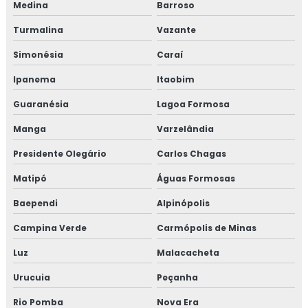
Medina
Barroso
Monitoramento ambiental
Turmalina
Vazante
Simonésia
Caraí
Monitoramento ambiental da água
Ipanema
Itaobim
Monitoramento ambiental do solo
Guaranésia
Lagoa Formosa
Monitoramento ambiental empresas
Manga
Varzelândia
Monitoramento ambiental indústria
Presidente Olegário
Carlos Chagas
Matipó
Águas Formosas
Monitoramento ambiental industrial
Baependi
Alpinópolis
Monitoramento ambiental industrial farmaceutica
Campina Verde
Carmópolis de Minas
Monitoramento de ar climatizado
Luz
Malacacheta
Monitoramento da qualidade do ar em ambientes
Urucuia
Peçanha
climatizados
Rio Pomba
Nova Era