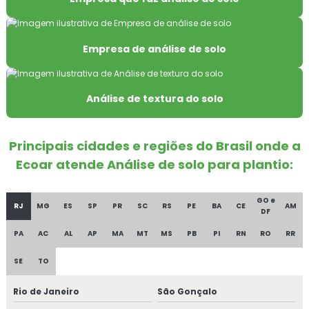
Amostragem química ambiental
Amostragem de solo
Empresa de análise de solo
Amostragem de solo para análise
Análise de textura do solo
Amostragem de solo para análise química
Análise de água
Principais cidades e regiões do Brasil onde a
Ecoar atende Análise de solo para plantio:
Análise de água bruta
Análise de água para consumo humano
GO e
RJ
MG
ES
SP
PR
SC
RS
PE
BA
CE
AM
DF
Análise de água industrial
PA
AC
AL
AP
MA
MT
MS
PB
PI
RN
RO
RR
Análise de água para irrigação
SE
TO
Análise de água laboratório
Rio de Janeiro
São Gonçalo