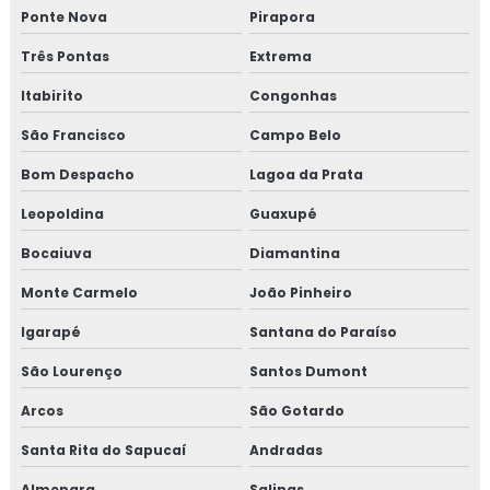
Ponte Nova
Pirapora
Consultoria ambiental serviços
Três Pontas
Extrema
Consultoria em tratamento de água
Itabirito
Congonhas
Controle de emissão de fumaça preta
São Francisco
Campo Belo
Bom Despacho
Lagoa da Prata
Controle de fumaça
Leopoldina
Guaxupé
Controle de fumaça preta
Bocaiuva
Diamantina
Controle de opacidade
Monte Carmelo
João Pinheiro
Empresa de amostragem ambiental
Igarapé
Santana do Paraíso
São Lourenço
Santos Dumont
Empresa de amostragem isocinética
Arcos
São Gotardo
Empresa de análise de água
Santa Rita do Sapucaí
Andradas
Empresa de análise de água bruta
Almenara
Salinas