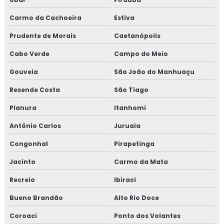
Carmo da Cachoeira
Estiva
Prudente de Morais
Caetanópolis
Cabo Verde
Campo do Meio
Gouveia
São João do Manhuaçu
Resende Costa
São Tiago
Planura
Itanhomi
Antônio Carlos
Juruaia
Congonhal
Pirapetinga
Jacinto
Carmo da Mata
Recreio
Ibiraci
Bueno Brandão
Alto Rio Doce
Coroaci
Ponto dos Volantes