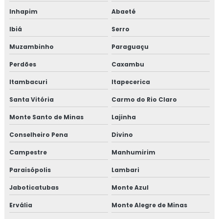
Inhapim
Abaeté
Ensaio de vibração
Ibiá
Serro
Laboratório de análise de água
Muzambinho
Paraguaçu
Laboratório de análise de água minas gerais
Perdões
Caxambu
Itambacuri
Itapecerica
Laboratório para análise de água de poço
Santa Vitória
Carmo do Rio Claro
Laboratório de análise de efluentes líquidos
Monte Santo de Minas
Lajinha
Laboratório de análise de resíduos sólidos
Conselheiro Pena
Divino
Laboratorio de analise de solo
Campestre
Manhumirim
Paraisópolis
Lambari
Medição pressão sonora
Jaboticatubas
Monte Azul
Medição de vibração
Ervália
Monte Alegre de Minas
Medição de vibração ambiental