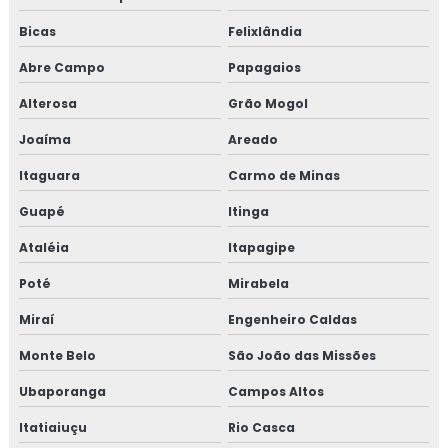
Bicas
Felixlândia
Abre Campo
Papagaios
Alterosa
Grão Mogol
Joaíma
Areado
Itaguara
Carmo de Minas
Guapé
Itinga
Ataléia
Itapagipe
Poté
Mirabela
Miraí
Engenheiro Caldas
Monte Belo
São João das Missões
Ubaporanga
Campos Altos
Itatiaiuçu
Rio Casca