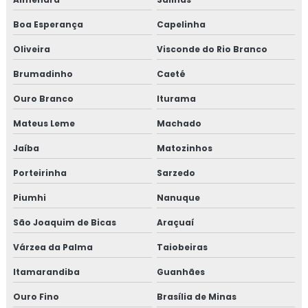
Empresa de análise de água tratada
Boa Esperança
Capelinha
Oliveira
Visconde do Rio Branco
Empresa análise de efluentes
Brumadinho
Caeté
Empresa análise de efluentes líquidos
Ouro Branco
Iturama
Empresa de análise hídrica
Mateus Leme
Machado
Empresa de análise de solo
Jaíba
Matozinhos
Porteirinha
Sarzedo
Empresa de análise de vibração ambiental
Piumhi
Nanuque
Empresa de controle de opacidade
São Joaquim de Bicas
Araçuaí
Empresa de ensaios ambientais
Várzea da Palma
Taiobeiras
Empresa especializada em amostragem isocinética
Itamarandiba
Guanhães
Ouro Fino
Brasília de Minas
Empresa especializada em análise hídrica