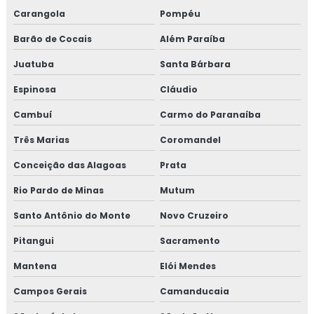
Carangola
Pompéu
Empresa especializada em análise de opacidade
Barão de Cocais
Além Paraíba
Empresa especializada em ensaios ambientais
Juatuba
Santa Bárbara
Empresa de medição de pressão sonora
Espinosa
Cláudio
Cambuí
Carmo do Paranaíba
Empresa de monitoramento ambiental
Três Marias
Coromandel
Empresa de monitoramento de ar climatizado
Conceição das Alagoas
Prata
Empresa de monitoramento de ar indoor
Rio Pardo de Minas
Mutum
Empresa de monitoramento de opacidade
Santo Antônio do Monte
Novo Cruzeiro
Pitangui
Sacramento
Empresa de monitoramento de vibração ambiental
Mantena
Elói Mendes
Empresa que faz amostragem isocinética
Campos Gerais
Camanducaia
Empresa que faz análise de água