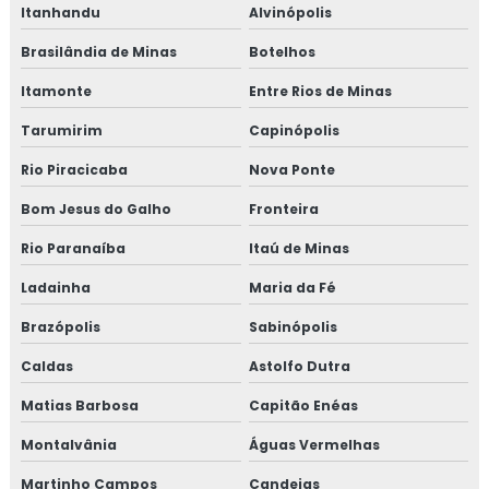
Itanhandu
Alvinópolis
Brasilândia de Minas
Botelhos
Itamonte
Entre Rios de Minas
Tarumirim
Capinópolis
Rio Piracicaba
Nova Ponte
Bom Jesus do Galho
Fronteira
Rio Paranaíba
Itaú de Minas
Ladainha
Maria da Fé
Brazópolis
Sabinópolis
Caldas
Astolfo Dutra
Matias Barbosa
Capitão Enéas
Montalvânia
Águas Vermelhas
Martinho Campos
Candeias