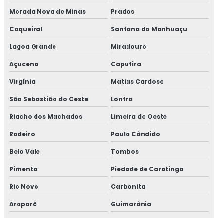
Morada Nova de Minas
Prados
Coqueiral
Santana do Manhuaçu
Lagoa Grande
Miradouro
Açucena
Caputira
Virgínia
Matias Cardoso
São Sebastião do Oeste
Lontra
Riacho dos Machados
Limeira do Oeste
Rodeiro
Paula Cândido
Belo Vale
Tombos
Pimenta
Piedade de Caratinga
Rio Novo
Carbonita
Araporã
Guimarânia