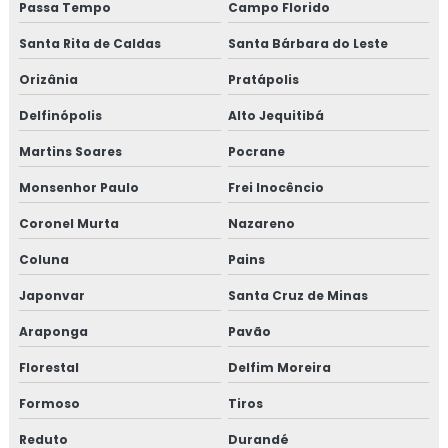
Passa Tempo
Campo Florido
Santa Rita de Caldas
Santa Bárbara do Leste
Orizânia
Pratápolis
Delfinópolis
Alto Jequitibá
Martins Soares
Pocrane
Monsenhor Paulo
Frei Inocêncio
Coronel Murta
Nazareno
Coluna
Pains
Japonvar
Santa Cruz de Minas
Araponga
Pavão
Florestal
Delfim Moreira
Formoso
Tiros
Reduto
Durandé