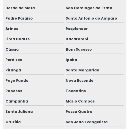
Monitoramento de fumaça preta
Borda da Mata
São Domingos do Prata
Monitoramento de ruído
Padre Paraíso
Santo Antônio do Amparo
Arinos
Resplendor
Monitoramento de ruído e vibração
Lima Duarte
Itacarambi
Cássia
Bom Sucesso
Perdizes
Ipaba
Piranga
Santa Margarida
Poço Fundo
Nova Resende
Raposos
Tocantins
Campanha
Mário Campos
Santa Juliana
Passa Quatro
Cruzília
São João Evangelista