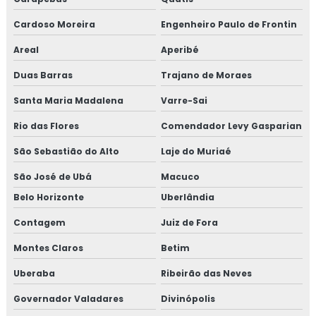
Análise qualidade do ar condicionado
Cardoso Moreira
Engenheiro Paulo de Frontin
Análise qualitativa de ruído
Areal
Aperibé
Duas Barras
Trajano de Moraes
Analise de residuos industriais
Santa Maria Madalena
Varre-Sai
Análise de resíduos sólidos
Rio das Flores
Comendador Levy Gasparian
Análise de ruído
São Sebastião do Alto
Laje do Muriaé
Análise de ruído ambiental
São José de Ubá
Macuco
Belo Horizonte
Uberlândia
Análise de ruído externo
Contagem
Juiz de Fora
Análise de solo completa
Montes Claros
Betim
Análise de solo para construção
Uberaba
Ribeirão das Neves
Governador Valadares
Divinópolis
Análise de solo laboratório