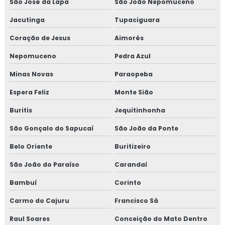
São José da Lapa
São João Nepomuceno
Empresa que faz análise hídrica
Jacutinga
Tupaciguara
Coração de Jesus
Aimorés
Empresa que faz análise de solo
Nepomuceno
Pedra Azul
Empresa que faz análise de vibração ambiental
Minas Novas
Paraopeba
Empresa que faz empresa de ensaios ambientais
Espera Feliz
Monte Sião
Empresa que faz medição de pressão sonora
Buritis
Jequitinhonha
São Gonçalo do Sapucaí
São João da Ponte
Empresa que faz monitoramento de opacidade
Belo Oriente
Buritizeiro
Empresa que faz monitoramento de vibração ambiental
São João do Paraíso
Carandaí
Empresa de soluções ambientais
Bambuí
Corinto
Empresas que fazem análise de água
Carmo do Cajuru
Francisco Sá
Raul Soares
Conceição do Mato Dentro
Ensaio de ruído