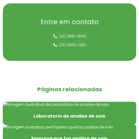
Amostragem de ar
Amostragem de ar ambiente
Entre em contato
Amostragem composta de efluentes
(31) 3851-1846
Amostragem de efluentes
(31) 3852-1410
Amostragem de efluentes industriais
Amostragem isocinética
Amostragem isocinética de chaminé
Páginas relacionadas
Amostragem isocinética de dutos de fontes estacionárias
Amostragem isocinética de dutos industriais
Laboratorio de analise de solo
Amostragem monitoramento ambiental
Empresa que faz análise de solo