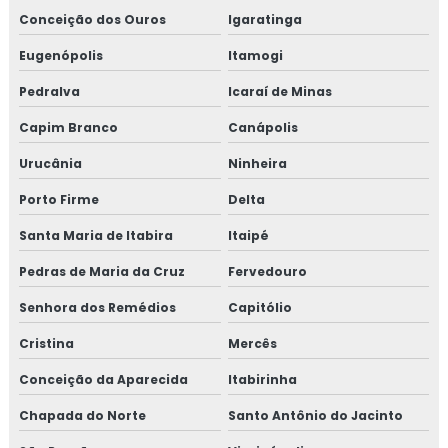
Conceição dos Ouros
Igaratinga
Eugenópolis
Itamogi
Pedralva
Icaraí de Minas
Capim Branco
Canápolis
Urucânia
Ninheira
Porto Firme
Delta
Santa Maria de Itabira
Itaipé
Pedras de Maria da Cruz
Fervedouro
Senhora dos Remédios
Capitólio
Cristina
Mercês
Conceição da Aparecida
Itabirinha
Chapada do Norte
Santo Antônio do Jacinto