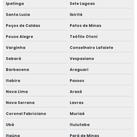
Ipatinga
Sete Lagoas
Análise de solo para pastagem
Santa Luzia
Ibirité
Análise de solo para plantio
Poços de Caldas
Patos de Minas
Análise de solo profundidade
Pouso Alegre
Teófilo Otoni
Varginha
Conselheiro Lafaiete
Análise de solo química
Sabará
Vespasiano
Análise de solo química e física
Barbacena
Araguari
Análise de solo simples
Itabira
Passos
Análise de solo terra
Nova Lima
Araxá
Nova Serrana
Lavras
Análise de textura do solo
Coronel Fabriciano
Muriaé
Análise de vibração ambiental
Ubá
Ituiutaba
Análises de pressão sonora industriais
Itaúna
Pará de Minas