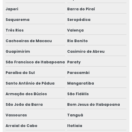
Análise de ar ambiente climatizado
Japeri
Barra do Piraí
Análise de ar comprimido
Saquarema
Seropédica
Três Rios
Valença
Análise de ar interior
Cachoeiras de Macacu
Rio Bonito
Análise de compactação do solo
Guapimirim
Casimiro de Abreu
Análise da qualidade do ar
São Francisco de Itabapoana
Paraty
Análise da qualidade do ar em ambientes climatizados
Paraíba do Sul
Paracambi
Santo Antônio de Pádua
Mangaratiba
Análise da qualidade do ar comprimido
Armação dos Búzios
São Fidélis
Análise da qualidade do ar interior
São João da Barra
Bom Jesus do Itabapoana
Análise do nível de ruído
Vassouras
Tanguá
Análise de efluentes industriais
Arraial do Cabo
Itatiaia