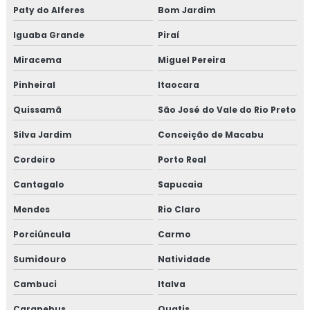
Paty do Alferes
Bom Jardim
Análise de efluentes líquidos
Iguaba Grande
Piraí
Análise de fertilidade do solo
Miracema
Miguel Pereira
Análise de fumaça
Pinheiral
Itaocara
Análise de fumaça preta
Quissamã
São José do Vale do Rio Preto
Silva Jardim
Conceição de Macabu
Análise laboratório de água
Cordeiro
Porto Real
Análise microbiológica de ar ambiente
Cantagalo
Sapucaia
Análise de opacidade
Mendes
Rio Claro
Análise de pressão sonora
Porciúncula
Carmo
Sumidouro
Natividade
Análise de qualidade de água
Cambuci
Italva
Análise de qualidade de ar ambiente
Carapebus
Quatis