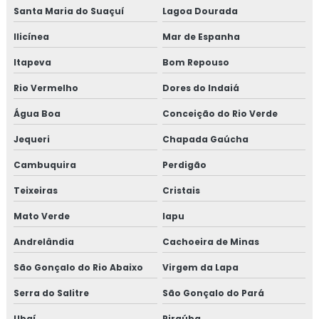
Santa Maria do Suaçuí
Lagoa Dourada
Ilicínea
Mar de Espanha
Itapeva
Bom Repouso
Rio Vermelho
Dores do Indaiá
Água Boa
Conceição do Rio Verde
Jequeri
Chapada Gaúcha
Cambuquira
Perdigão
Teixeiras
Cristais
Mato Verde
Iapu
Andrelândia
Cachoeira de Minas
São Gonçalo do Rio Abaixo
Virgem da Lapa
Serra do Salitre
São Gonçalo do Pará
Ubaí
Piraúba