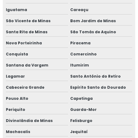
Iguatama
Careaçu
São Vicente de Minas
Bom Jardim de Minas
Santa Rita de Minas
São Tomás de Aquino
Nova Porteirinha
Piracema
Conquista
Comercinho
Santana da Vargem
Itumirim
Lagamar
Santo Antônio do Retiro
Cabeceira Grande
Espírito Santo do Dourado
Pouso Alto
Capetinga
Periquito
Guarda-Mor
Divinolândia de Minas
Felisburgo
Machacalis
Jequitaí