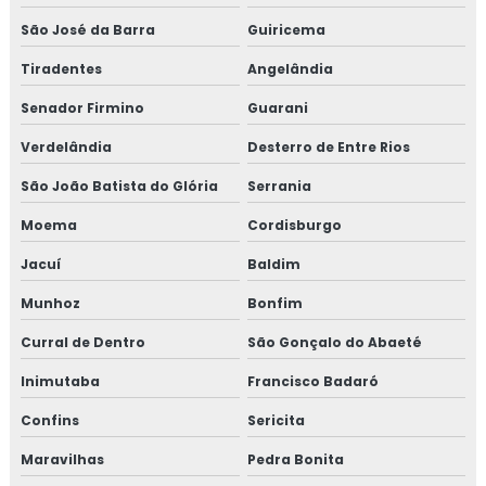
São José da Barra
Guiricema
Tiradentes
Angelândia
Senador Firmino
Guarani
Verdelândia
Desterro de Entre Rios
São João Batista do Glória
Serrania
Moema
Cordisburgo
Jacuí
Baldim
Munhoz
Bonfim
Curral de Dentro
São Gonçalo do Abaeté
Inimutaba
Francisco Badaró
Confins
Sericita
Maravilhas
Pedra Bonita