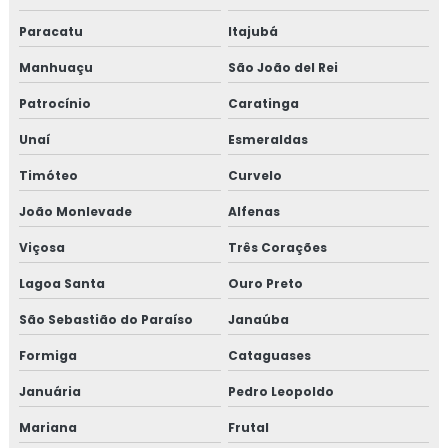
Avaliação da qualidade do ar
Paracatu
Itajubá
Manhuaçu
São João del Rei
Avaliação da qualidade do ar em ambientes climatizados
Patrocínio
Caratinga
Avaliação da qualidade microbiológica do ar
Unaí
Esmeraldas
Avaliação de pressão sonora
Timóteo
Curvelo
Avaliação qualidade do ar interior
João Monlevade
Alfenas
Viçosa
Três Corações
Avaliação de ruído
Lagoa Santa
Ouro Preto
Avaliação de ruído ambiental
São Sebastião do Paraíso
Janaúba
Avaliação de ruído em áreas habitadas
Formiga
Cataguases
Avaliação de vibração ambiental
Januária
Pedro Leopoldo
Mariana
Frutal
Consultoria ambiental para empresas