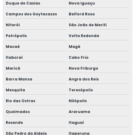
Duque de Caxias
Nova Iguaçu
Análise de água microbiológica
Campos dos Goytacazes
Belford Roxo
Análise de água mineral
Niterói
São João de Meriti
Análise de água de poço
Petrópolis
Volta Redonda
Análise de água de poço artesiano
Macaé
Magé
Itaboraí
Cabo Frio
Análise de água potável
Maricá
Nova Friburgo
Análise de água subterrânea
Barra Mansa
Angra dos Reis
Análise de água de torre de resfriamento
Mesquita
Teresópolis
Análise de água tratada
Rio das Ostras
Nilópolis
Queimados
Araruama
Análise de ar
Resende
Itaguaí
Análise de ar ambiente
São Pedro da Aldeia
Itaperuna