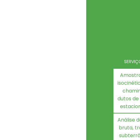
SERVIÇ
Amostr
isocinét
chamin
dutos de
estacio
Análise 
bruta, t
subterr