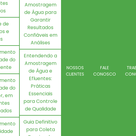
ntes
Amostragem
dos
de Água para
Garantir
e de
Resultados
os e
Confiáveis em
os
Análises
amento
Entendendo a
dade do
Amostragem
iente
NOSSOS
FALE
TRA
de Água e
CLIENTES
CONOSCO
CON
Efluentes:
amento
Práticas
dade do
Essenciais
or, em
para Controle
ntes
de Qualidade
zados
Guia Definitivo
amento
para Coleta
idade