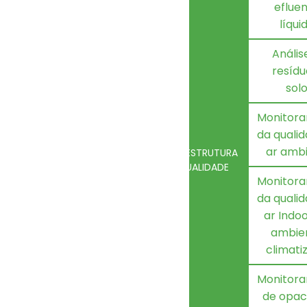
eflue
líqui
Anális
resídu
sol
Monitor
da quali
ar amb
QUEM
INFRAESTRUTURA
HOME
SOMOS
E QUALIDADE
Monitor
da quali
ar Indo
ambie
climati
Monitor
de opac