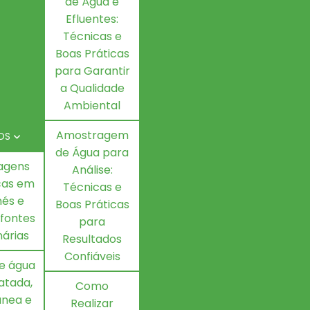
de Água e
Efluentes:
Técnicas e
Boas Práticas
para Garantir
a Qualidade
Ambiental
Amostragem
OS
de Água para
agens
Análise:
icas em
Técnicas e
és e
Boas Práticas
 fontes
para
nárias
Resultados
Confiáveis
de água
ratada,
Como
ânea e
Realizar